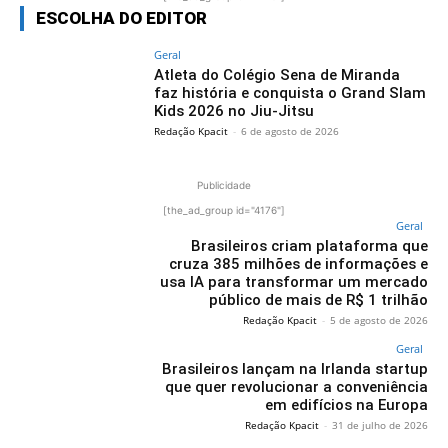
ESCOLHA DO EDITOR
Geral
Atleta do Colégio Sena de Miranda
faz história e conquista o Grand Slam
Kids 2026 no Jiu-Jitsu
Redação Kpacit
-
6 de agosto de 2026
Publicidade
[the_ad_group id="4176"]
Geral
Brasileiros criam plataforma que
cruza 385 milhões de informações e
usa IA para transformar um mercado
público de mais de R$ 1 trilhão
Redação Kpacit
-
5 de agosto de 2026
Geral
Brasileiros lançam na Irlanda startup
que quer revolucionar a conveniência
em edifícios na Europa
Redação Kpacit
-
31 de julho de 2026