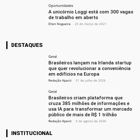
Oportunidades
A unicórnio Loggi está com 300 vagas
de trabalho em aberto
Ellen Nogueira
-
23 de março de 2021
DESTAQUES
Geral
Brasileiros lançam na Irlanda startup
que quer revolucionar a conveniência
em edifícios na Europa
Redação Kpacit
-
31 de julho de 2026
Geral
Brasileiros criam plataforma que
cruza 385 milhões de informações e
usa IA para transformar um mercado
público de mais de R$ 1 trilhão
Redação Kpacit
-
5 de agosto de 2026
INSTITUCIONAL