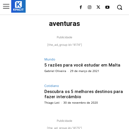
aventuras
Publicidade
[the_ad_group id="4174"]
Mundo
5 razões para você estudar em Malta
Gabriel Oliveira
-
29 de março de 2021
Cotidiano
Descubra os 5 melhores destinos para
fazer intercâmbio
Thiago Loti
-
30 de novembro de 2020
Publicidade
[the_ad_group id="4175"]