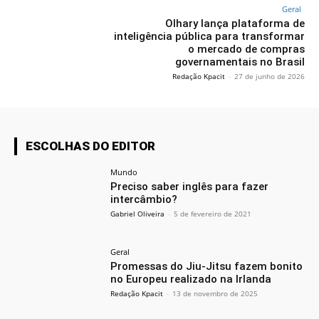
Geral
Olhary lança plataforma de
inteligência pública para transformar
o mercado de compras
governamentais no Brasil
Redação Kpacit
-
27 de junho de 2026
ESCOLHAS DO EDITOR
Mundo
Preciso saber inglês para fazer
intercâmbio?
Gabriel Oliveira
-
5 de fevereiro de 2021
Geral
Promessas do Jiu-Jitsu fazem bonito
no Europeu realizado na Irlanda
Redação Kpacit
-
13 de novembro de 2025