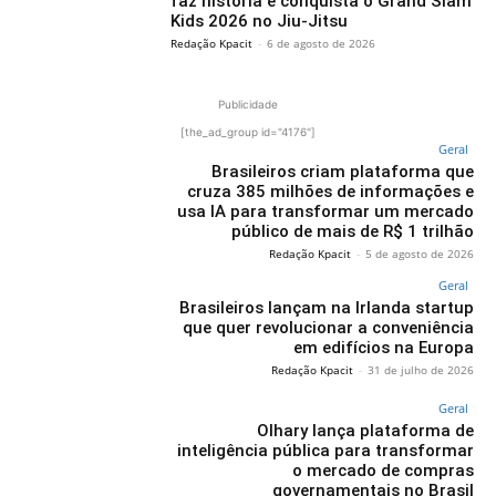
faz história e conquista o Grand Slam
Kids 2026 no Jiu-Jitsu
Redação Kpacit
-
6 de agosto de 2026
Publicidade
[the_ad_group id="4176"]
Geral
Brasileiros criam plataforma que
cruza 385 milhões de informações e
usa IA para transformar um mercado
público de mais de R$ 1 trilhão
Redação Kpacit
-
5 de agosto de 2026
Geral
Brasileiros lançam na Irlanda startup
que quer revolucionar a conveniência
em edifícios na Europa
Redação Kpacit
-
31 de julho de 2026
Geral
Olhary lança plataforma de
inteligência pública para transformar
o mercado de compras
governamentais no Brasil