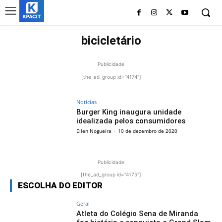
bicicletário
Publicidade
[the_ad_group id="4174"]
Notícias
Burger King inaugura unidade
idealizada pelos consumidores
Ellen Nogueira
-
10 de dezembro de 2020
Publicidade
[the_ad_group id="4175"]
ESCOLHA DO EDITOR
Geral
Atleta do Colégio Sena de Miranda