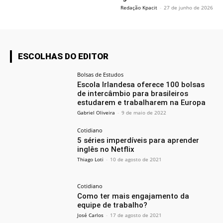
Redação Kpacit
-
27 de junho de 2026
ESCOLHAS DO EDITOR
Bolsas de Estudos
Escola Irlandesa oferece 100 bolsas
de intercâmbio para brasileiros
estudarem e trabalharem na Europa
Gabriel Oliveira
-
9 de maio de 2022
Cotidiano
5 séries imperdíveis para aprender
inglês no Netflix
Thiago Loti
-
10 de agosto de 2021
Cotidiano
Como ter mais engajamento da
equipe de trabalho?
José Carlos
-
17 de agosto de 2021