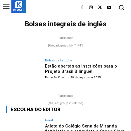
Bolsas integrais de inglês
Publicidade
[the_ad_group id="4174"]
Bolsas de Estudos
Estão abertas as inscrições para o
Projeto Brasil Bilíngue!
Redação Kpacit
-
20 de agosto de 2025
Publicidade
[the_ad_group id="4175"]
ESCOLHA DO EDITOR
Geral
Atleta do Colégio Sena de Miranda