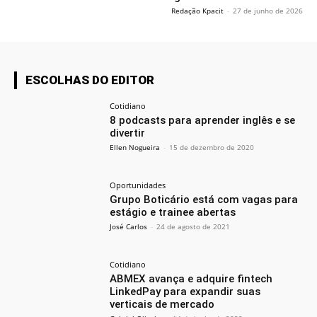
Redação Kpacit
-
27 de junho de 2026
ESCOLHAS DO EDITOR
Cotidiano
8 podcasts para aprender inglês e se
divertir
Ellen Nogueira
-
15 de dezembro de 2020
Oportunidades
Grupo Boticário está com vagas para
estágio e trainee abertas
José Carlos
-
24 de agosto de 2021
Cotidiano
ABMEX avança e adquire fintech
LinkedPay para expandir suas
verticais de mercado