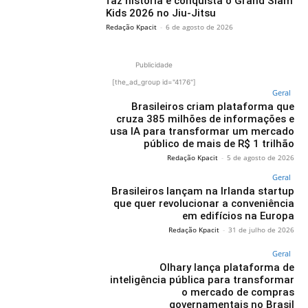
faz história e conquista o Grand Slam
Kids 2026 no Jiu-Jitsu
Redação Kpacit
-
6 de agosto de 2026
Publicidade
[the_ad_group id="4176"]
Geral
Brasileiros criam plataforma que
cruza 385 milhões de informações e
usa IA para transformar um mercado
público de mais de R$ 1 trilhão
Redação Kpacit
-
5 de agosto de 2026
Geral
Brasileiros lançam na Irlanda startup
que quer revolucionar a conveniência
em edifícios na Europa
Redação Kpacit
-
31 de julho de 2026
Geral
Olhary lança plataforma de
inteligência pública para transformar
o mercado de compras
governamentais no Brasil