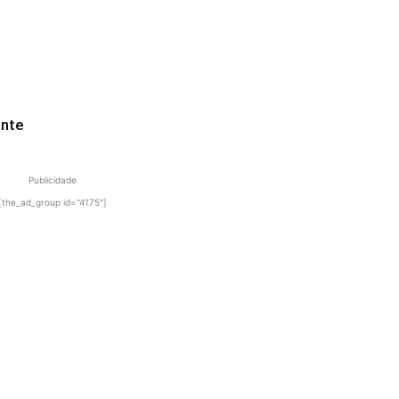
ente
Publicidade
[the_ad_group id="4175"]