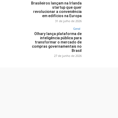
Brasileiros lançam na Irlanda
startup que quer
revolucionar a conveniência
em edifícios na Europa
31 de julho de 2026
Geral
Olhary lança plataforma de
inteligência pública para
transformar o mercado de
compras governamentais no
Brasil
27 de junho de 2026