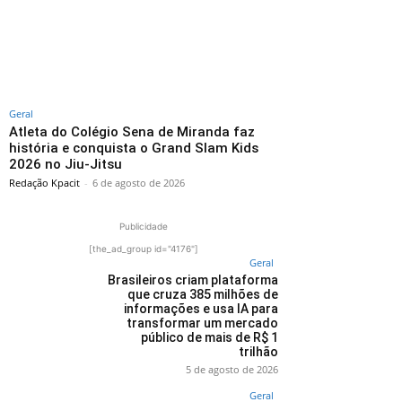
Geral
Atleta do Colégio Sena de Miranda faz
história e conquista o Grand Slam Kids
2026 no Jiu-Jitsu
Redação Kpacit
-
6 de agosto de 2026
Publicidade
[the_ad_group id="4176"]
Geral
Brasileiros criam plataforma
que cruza 385 milhões de
informações e usa IA para
transformar um mercado
público de mais de R$ 1
trilhão
5 de agosto de 2026
Geral