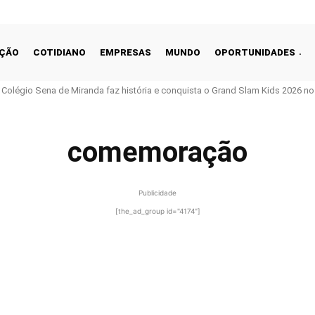
ÇÃO
COTIDIANO
EMPRESAS
MUNDO
OPORTUNIDADES
o Colégio Sena de Miranda faz história e conquista o Grand Slam Kids 2026 no 
comemoração
Publicidade
[the_ad_group id="4174"]