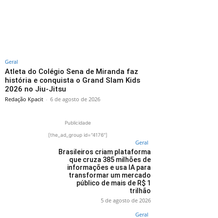
Geral
Atleta do Colégio Sena de Miranda faz
história e conquista o Grand Slam Kids
2026 no Jiu-Jitsu
Redação Kpacit
-
6 de agosto de 2026
Publicidade
[the_ad_group id="4176"]
Geral
Brasileiros criam plataforma
que cruza 385 milhões de
informações e usa IA para
transformar um mercado
público de mais de R$ 1
trilhão
5 de agosto de 2026
Geral