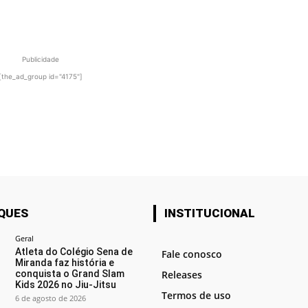
Publicidade
[the_ad_group id="4175"]
QUES
INSTITUCIONAL
Geral
Atleta do Colégio Sena de
Fale conosco
Miranda faz história e
conquista o Grand Slam
Releases
Kids 2026 no Jiu-Jitsu
Termos de uso
6 de agosto de 2026