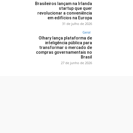
Brasileiros lançam na Irlanda
startup que quer
revolucionar a conveniência
em edifícios na Europa
31 de julho de 2026
Geral
Olhary lança plataforma de
inteligência pública para
transformar o mercado de
compras governamentais no
Brasil
27 de junho de 2026