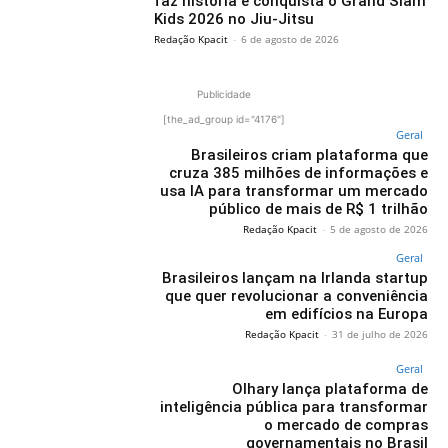
faz história e conquista o Grand Slam
Kids 2026 no Jiu-Jitsu
Redação Kpacit
-
6 de agosto de 2026
Publicidade
[the_ad_group id="4176"]
Geral
Brasileiros criam plataforma que
cruza 385 milhões de informações e
usa IA para transformar um mercado
público de mais de R$ 1 trilhão
Redação Kpacit
-
5 de agosto de 2026
Geral
Brasileiros lançam na Irlanda startup
que quer revolucionar a conveniência
em edifícios na Europa
Redação Kpacit
-
31 de julho de 2026
Geral
Olhary lança plataforma de
inteligência pública para transformar
o mercado de compras
governamentais no Brasil