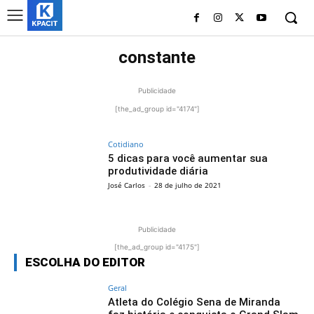
constante
Publicidade
[the_ad_group id="4174"]
Cotidiano
5 dicas para você aumentar sua
produtividade diária
José Carlos
-
28 de julho de 2021
Publicidade
[the_ad_group id="4175"]
ESCOLHA DO EDITOR
Geral
Atleta do Colégio Sena de Miranda