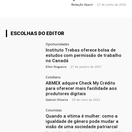
Redação Kpacit
-
27 de junho de 2026
ESCOLHAS DO EDITOR
Oportunidades
Instituto Trebas oferece bolsa de
estudos com permissão de trabalho
no Canadá
Ellen Nogueira
-
27 de janeiro de 2021
Cotidiano
ABMEX adquire Check My Crédito
para oferecer mais facilidade aos
produtores digitais
Gabriel Oliveira
-
29 de maio de 2022
Colunistas
Quando a vítima é mulher: como a
igualdade de gênero pode mudar a
visão de uma sociedade patriarcal