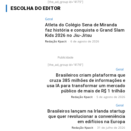
[the_ad_group id="4175"]
ESCOLHA DO EDITOR
Geral
Atleta do Colégio Sena de Miranda
faz história e conquista o Grand Slam
Kids 2026 no Jiu-Jitsu
Redação Kpacit
-
6 de agosto de 2026
Publicidade
[the_ad_group id="4176"]
Geral
Brasileiros criam plataforma que
cruza 385 milhões de informações e
usa IA para transformar um mercado
público de mais de R$ 1 trilhão
Redação Kpacit
-
5 de agosto de 2026
Geral
Brasileiros lançam na Irlanda startup
que quer revolucionar a conveniência
em edifícios na Europa
Redação Kpacit
-
31 de julho de 2026