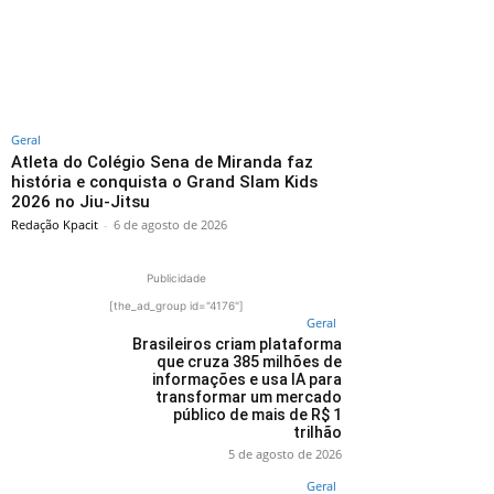
Geral
Atleta do Colégio Sena de Miranda faz
história e conquista o Grand Slam Kids
2026 no Jiu-Jitsu
Redação Kpacit
-
6 de agosto de 2026
Publicidade
[the_ad_group id="4176"]
Geral
Brasileiros criam plataforma
que cruza 385 milhões de
informações e usa IA para
transformar um mercado
público de mais de R$ 1
trilhão
5 de agosto de 2026
Geral