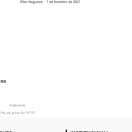
Ellen Nogueira
-
1 de fevereiro de 2021
 no
Publicidade
[the_ad_group id="4175"]