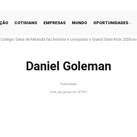
ÇÃO
COTIDIANO
EMPRESAS
MUNDO
OPORTUNIDADES
o Colégio Sena de Miranda faz história e conquista o Grand Slam Kids 2026 no 
Daniel Goleman
Publicidade
[the_ad_group id="4174"]