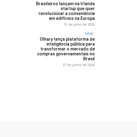
Brasileiros lançam na Irlanda
startup que quer
revolucionar a conveniência
em edifícios na Europa
31 de julho de 2026
Geral
Olhary lança plataforma de
inteligência pública para
transformar o mercado de
compras governamentais no
Brasil
27 de junho de 2026