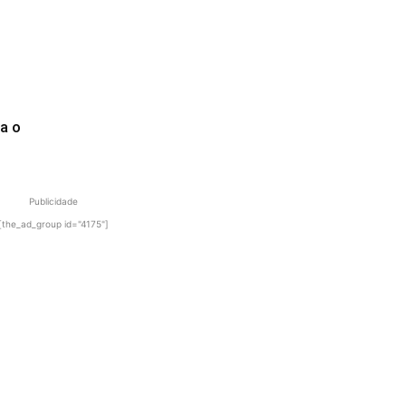
a o
Publicidade
[the_ad_group id="4175"]