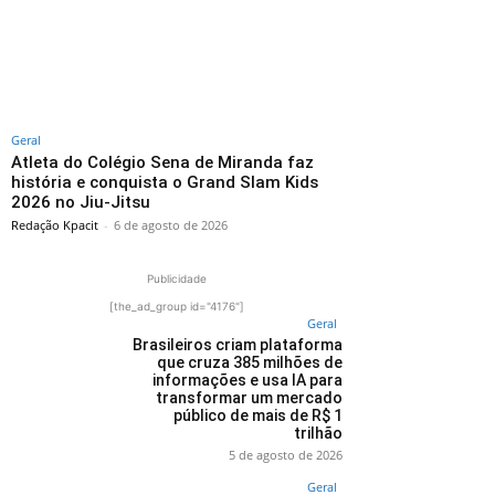
Geral
Atleta do Colégio Sena de Miranda faz
história e conquista o Grand Slam Kids
2026 no Jiu-Jitsu
Redação Kpacit
-
6 de agosto de 2026
Publicidade
[the_ad_group id="4176"]
Geral
Brasileiros criam plataforma
que cruza 385 milhões de
informações e usa IA para
transformar um mercado
público de mais de R$ 1
trilhão
5 de agosto de 2026
Geral