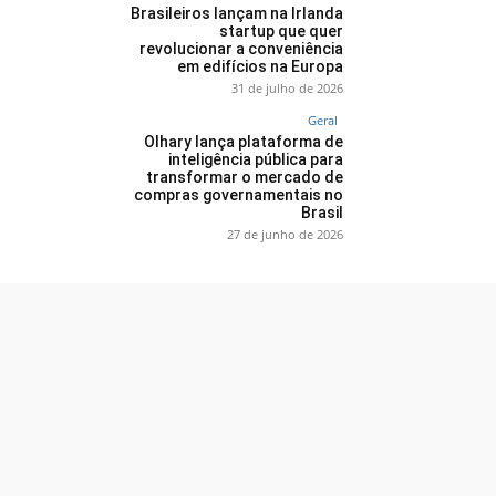
Brasileiros lançam na Irlanda
startup que quer
revolucionar a conveniência
em edifícios na Europa
31 de julho de 2026
Geral
Olhary lança plataforma de
inteligência pública para
transformar o mercado de
compras governamentais no
Brasil
27 de junho de 2026