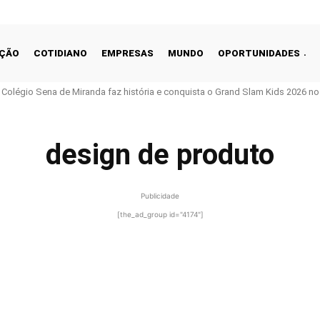
ÇÃO
COTIDIANO
EMPRESAS
MUNDO
OPORTUNIDADES
o Colégio Sena de Miranda faz história e conquista o Grand Slam Kids 2026 no 
design de produto
Publicidade
[the_ad_group id="4174"]