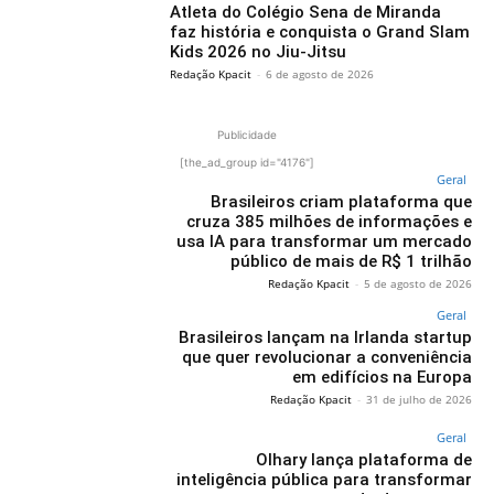
Atleta do Colégio Sena de Miranda
faz história e conquista o Grand Slam
Kids 2026 no Jiu-Jitsu
Redação Kpacit
-
6 de agosto de 2026
Publicidade
[the_ad_group id="4176"]
Geral
Brasileiros criam plataforma que
cruza 385 milhões de informações e
usa IA para transformar um mercado
público de mais de R$ 1 trilhão
Redação Kpacit
-
5 de agosto de 2026
Geral
Brasileiros lançam na Irlanda startup
que quer revolucionar a conveniência
em edifícios na Europa
Redação Kpacit
-
31 de julho de 2026
Geral
Olhary lança plataforma de
inteligência pública para transformar