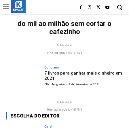
do mil ao milhão sem cortar o
cafezinho
Publicidade
[the_ad_group id="4174"]
Cotidiano
7 livros para ganhar mais dinheiro em
2021
Ellen Nogueira
-
1 de fevereiro de 2021
Publicidade
[the_ad_group id="4175"]
ESCOLHA DO EDITOR
Geral