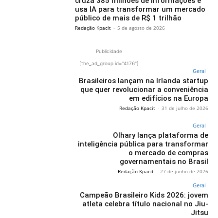
cruza 385 milhões de informações e
usa IA para transformar um mercado
público de mais de R$ 1 trilhão
Redação Kpacit
-
5 de agosto de 2026
Publicidade
[the_ad_group id="4176"]
Geral
Brasileiros lançam na Irlanda startup
que quer revolucionar a conveniência
em edifícios na Europa
Redação Kpacit
-
31 de julho de 2026
Geral
Olhary lança plataforma de
inteligência pública para transformar
o mercado de compras
governamentais no Brasil
Redação Kpacit
-
27 de junho de 2026
Geral
Campeão Brasileiro Kids 2026: jovem
atleta celebra título nacional no Jiu-
Jitsu