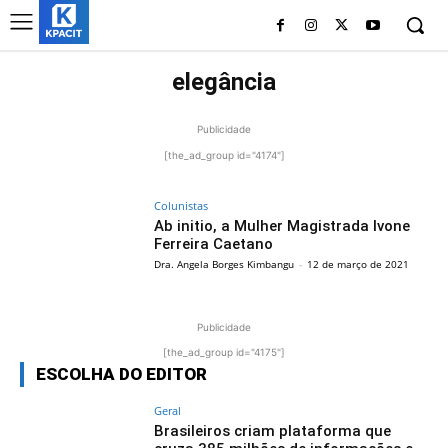
elegância
Publicidade
[the_ad_group id="4174"]
Colunistas
Ab initio, a Mulher Magistrada Ivone
Ferreira Caetano
Dra. Angela Borges Kimbangu
-
12 de março de 2021
Publicidade
[the_ad_group id="4175"]
ESCOLHA DO EDITOR
Geral
Brasileiros criam plataforma que