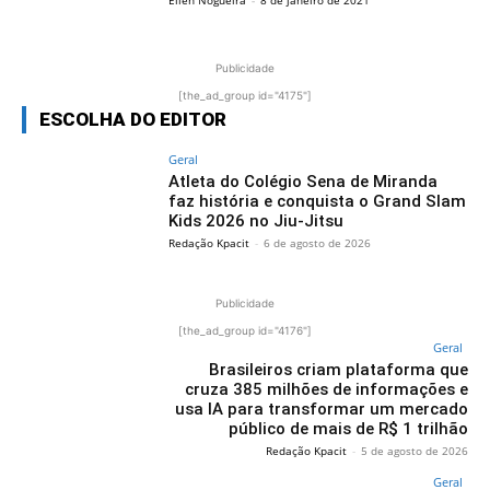
Publicidade
[the_ad_group id="4175"]
ESCOLHA DO EDITOR
Geral
Atleta do Colégio Sena de Miranda
faz história e conquista o Grand Slam
Kids 2026 no Jiu-Jitsu
Redação Kpacit
-
6 de agosto de 2026
Publicidade
[the_ad_group id="4176"]
Geral
Brasileiros criam plataforma que
cruza 385 milhões de informações e
usa IA para transformar um mercado
público de mais de R$ 1 trilhão
Redação Kpacit
-
5 de agosto de 2026
Geral