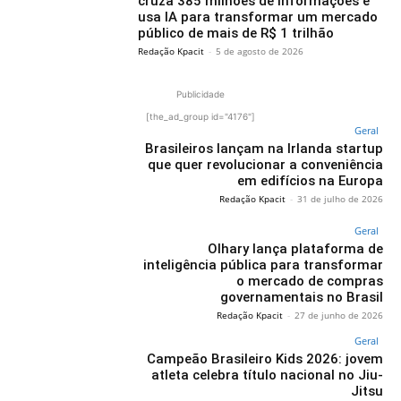
cruza 385 milhões de informações e
usa IA para transformar um mercado
público de mais de R$ 1 trilhão
Redação Kpacit
-
5 de agosto de 2026
Publicidade
[the_ad_group id="4176"]
Geral
Brasileiros lançam na Irlanda startup
que quer revolucionar a conveniência
em edifícios na Europa
Redação Kpacit
-
31 de julho de 2026
Geral
Olhary lança plataforma de
inteligência pública para transformar
o mercado de compras
governamentais no Brasil
Redação Kpacit
-
27 de junho de 2026
Geral
Campeão Brasileiro Kids 2026: jovem
atleta celebra título nacional no Jiu-
Jitsu