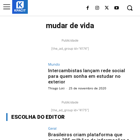
mudar de vida
Publicidade
[the_ad_group id="4174"]
Mundo
Intercambistas lançam rede social
para quem sonha em estudar no
exterior
Thiago Loti
-
25 de novembro de 2020
Publicidade
[the_ad_group id="4175"]
ESCOLHA DO EDITOR
Geral
Brasileiros criam plataforma que