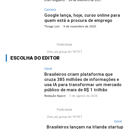
Carreira
Google lança, hoje, curso online para
quem está a procura de emprego
Thiago Loti
-
9 de novembro de 2020
Publicidade
[the_ad_group id="4175"]
ESCOLHA DO EDITOR
Geral
Brasileiros criam plataforma que
cruza 385 milhões de informações e
usa IA para transformar um mercado
público de mais de R$ 1 trilhão
Redação Kpacit
-
5 de agosto de 2026
Publicidade
[the_ad_group id="4176"]
Geral
Brasileiros lançam na Irlanda startup