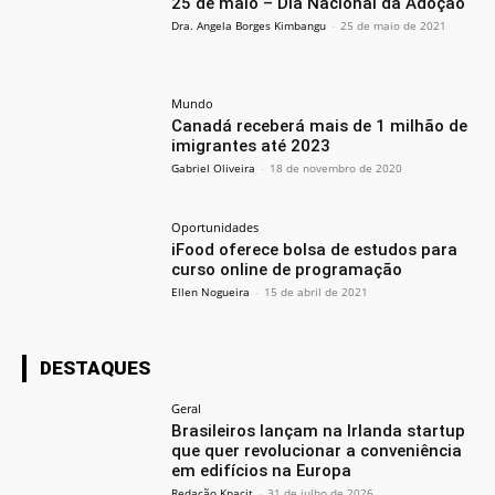
25 de maio – Dia Nacional da Adoção
Dra. Angela Borges Kimbangu
-
25 de maio de 2021
Mundo
Canadá receberá mais de 1 milhão de
imigrantes até 2023
Gabriel Oliveira
-
18 de novembro de 2020
Oportunidades
iFood oferece bolsa de estudos para
curso online de programação
Ellen Nogueira
-
15 de abril de 2021
DESTAQUES
Geral
Brasileiros lançam na Irlanda startup
que quer revolucionar a conveniência
em edifícios na Europa
Redação Kpacit
-
31 de julho de 2026