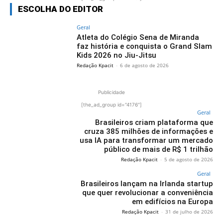
ESCOLHA DO EDITOR
Geral
Atleta do Colégio Sena de Miranda
faz história e conquista o Grand Slam
Kids 2026 no Jiu-Jitsu
Redação Kpacit
-
6 de agosto de 2026
Publicidade
[the_ad_group id="4176"]
Geral
Brasileiros criam plataforma que
cruza 385 milhões de informações e
usa IA para transformar um mercado
público de mais de R$ 1 trilhão
Redação Kpacit
-
5 de agosto de 2026
Geral
Brasileiros lançam na Irlanda startup
que quer revolucionar a conveniência
em edifícios na Europa
Redação Kpacit
-
31 de julho de 2026