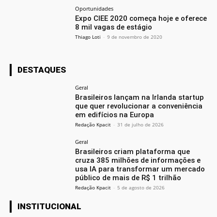
Oportunidades
Expo CIEE 2020 começa hoje e oferece
8 mil vagas de estágio
Thiago Loti
-
9 de novembro de 2020
DESTAQUES
Geral
Brasileiros lançam na Irlanda startup
que quer revolucionar a conveniência
em edifícios na Europa
Redação Kpacit
-
31 de julho de 2026
Geral
Brasileiros criam plataforma que
cruza 385 milhões de informações e
usa IA para transformar um mercado
público de mais de R$ 1 trilhão
Redação Kpacit
-
5 de agosto de 2026
INSTITUCIONAL