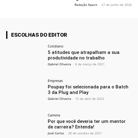
Redação Kpacit
-
27 de junho de 2026
ESCOLHAS DO EDITOR
Cotidiano
5 atitudes que atrapalham a sua
produtividade no trabalho
Gabriel Oliveira
-
6 de março de 2021
Empresas
Poupay foi selecionada para o Batch
3 da Plug and Play
Gabriel Oliveira
-
15 de abril de 2022
Carreira
Por que você deveria ter um mentor
de carreira? Entenda!
José Carlos
-
28 de outubro de 2021