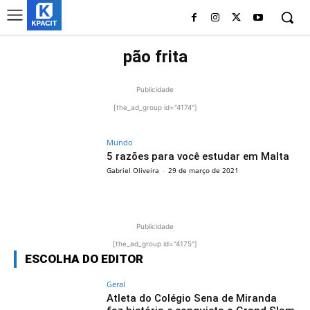
pão frita
Publicidade
[the_ad_group id="4174"]
Mundo
5 razões para você estudar em Malta
Gabriel Oliveira
-
29 de março de 2021
Publicidade
[the_ad_group id="4175"]
ESCOLHA DO EDITOR
Geral
Atleta do Colégio Sena de Miranda