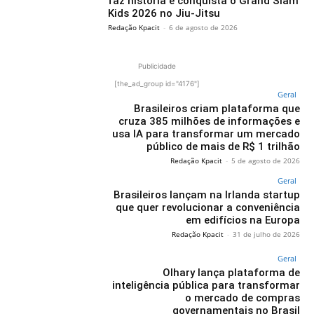
faz história e conquista o Grand Slam
Kids 2026 no Jiu-Jitsu
Redação Kpacit
-
6 de agosto de 2026
Publicidade
[the_ad_group id="4176"]
Geral
Brasileiros criam plataforma que
cruza 385 milhões de informações e
usa IA para transformar um mercado
público de mais de R$ 1 trilhão
Redação Kpacit
-
5 de agosto de 2026
Geral
Brasileiros lançam na Irlanda startup
que quer revolucionar a conveniência
em edifícios na Europa
Redação Kpacit
-
31 de julho de 2026
Geral
Olhary lança plataforma de
inteligência pública para transformar
o mercado de compras
governamentais no Brasil