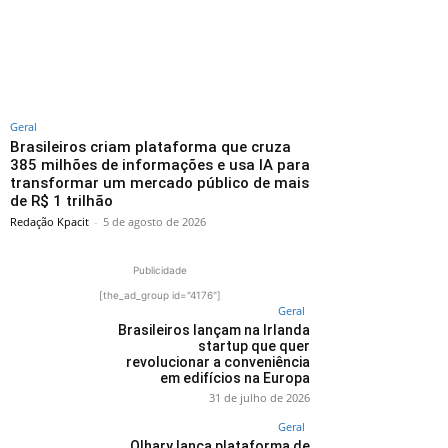
Geral
Brasileiros criam plataforma que cruza
385 milhões de informações e usa IA para
transformar um mercado público de mais
de R$ 1 trilhão
Redação Kpacit
-
5 de agosto de 2026
Publicidade
[the_ad_group id="4176"]
Geral
Brasileiros lançam na Irlanda
startup que quer
revolucionar a conveniência
em edifícios na Europa
31 de julho de 2026
Geral
Olhary lança plataforma de