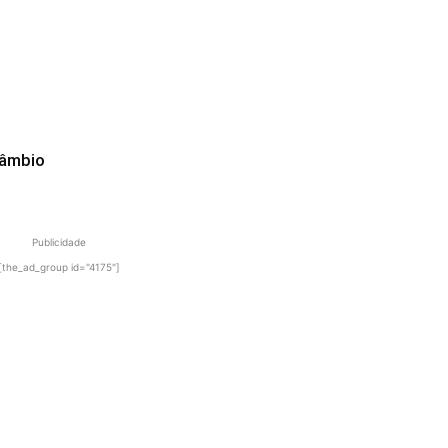
câmbio
Publicidade
[the_ad_group id="4175"]