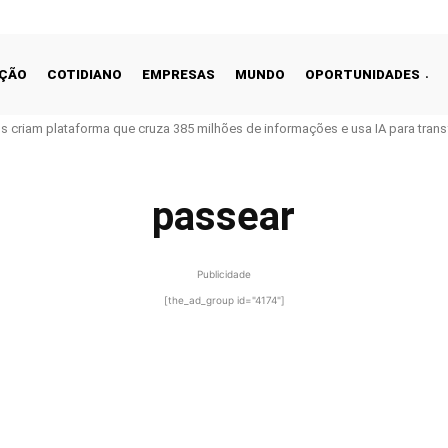
ÇÃO
COTIDIANO
EMPRESAS
MUNDO
OPORTUNIDADES
ros criam plataforma que cruza 385 milhões de informações e usa IA para tra
passear
Publicidade
[the_ad_group id="4174"]