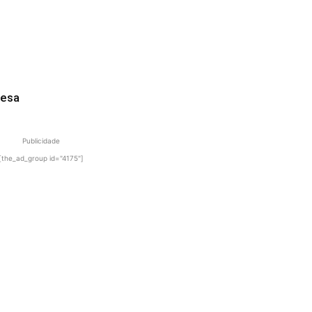
desa
Publicidade
[the_ad_group id="4175"]