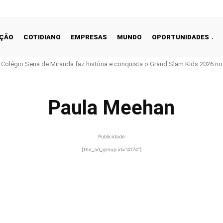
ÇÃO
COTIDIANO
EMPRESAS
MUNDO
OPORTUNIDADES
o Colégio Sena de Miranda faz história e conquista o Grand Slam Kids 2026 no 
Paula Meehan
Publicidade
[the_ad_group id="4174"]