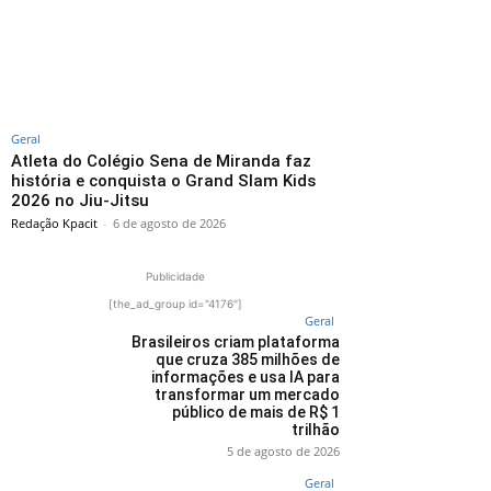
Geral
Atleta do Colégio Sena de Miranda faz
história e conquista o Grand Slam Kids
2026 no Jiu-Jitsu
Redação Kpacit
-
6 de agosto de 2026
Publicidade
[the_ad_group id="4176"]
Geral
Brasileiros criam plataforma
que cruza 385 milhões de
informações e usa IA para
transformar um mercado
público de mais de R$ 1
trilhão
5 de agosto de 2026
Geral