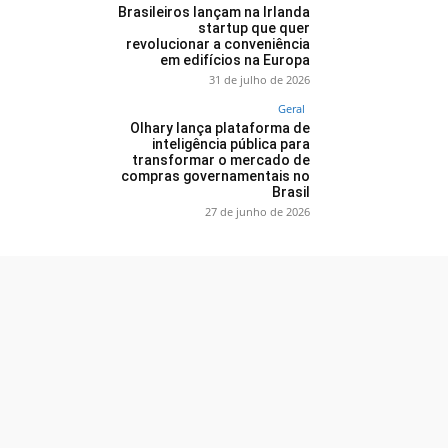
Brasileiros lançam na Irlanda
startup que quer
revolucionar a conveniência
em edifícios na Europa
31 de julho de 2026
Geral
Olhary lança plataforma de
inteligência pública para
transformar o mercado de
compras governamentais no
Brasil
27 de junho de 2026