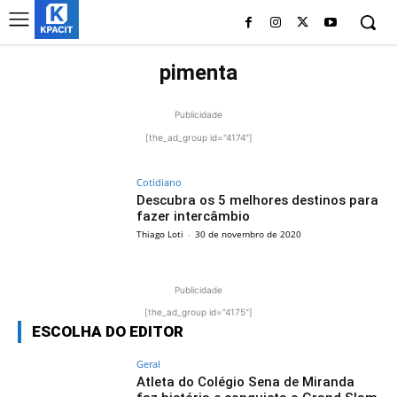
pimenta
Publicidade
[the_ad_group id="4174"]
Cotidiano
Descubra os 5 melhores destinos para
fazer intercâmbio
Thiago Loti
-
30 de novembro de 2020
Publicidade
[the_ad_group id="4175"]
ESCOLHA DO EDITOR
Geral
Atleta do Colégio Sena de Miranda