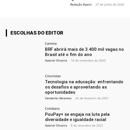
Redação Kpacit
-
27 de junho de 2026
ESCOLHAS DO EDITOR
Carreira
BRF abrirá mais de 3.400 mil vagas no
Brasil até o fim do ano
Gabriel Oliveira
-
18 de novembro de 2020
Colunistas
Tecnologia na educação: enfrentando
os desafios e aproveitando as
oportunidades
Vanderlei Abrantes
-
26 de fevereiro de 2021
Cotidiano
PouPay+ se engaja na luta pela
diversidade e igualdade racial
Gabriel Oliveira
-
8 de setembro de 2021