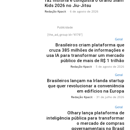
faz história e conquista o Grand Slam
Kids 2026 no Jiu-Jitsu
Redação Kpacit
-
6 de agosto de 2026
Publicidade
[the_ad_group id="4176"]
Geral
Brasileiros criam plataforma que
cruza 385 milhões de informações e
usa IA para transformar um mercado
público de mais de R$ 1 trilhão
Redação Kpacit
-
5 de agosto de 2026
Geral
Brasileiros lançam na Irlanda startup
que quer revolucionar a conveniência
em edifícios na Europa
Redação Kpacit
-
31 de julho de 2026
Geral
Olhary lança plataforma de
inteligência pública para transformar
o mercado de compras
governamentais no Brasil