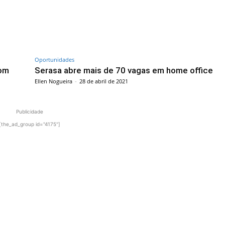
Oportunidades
com
Serasa abre mais de 70 vagas em home office
Ellen Nogueira
-
28 de abril de 2021
Publicidade
[the_ad_group id="4175"]