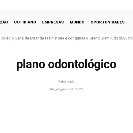
ÇÃO
COTIDIANO
EMPRESAS
MUNDO
OPORTUNIDADES
o Colégio Sena de Miranda faz história e conquista o Grand Slam Kids 2026 no 
plano odontológico
Publicidade
[the_ad_group id="4174"]