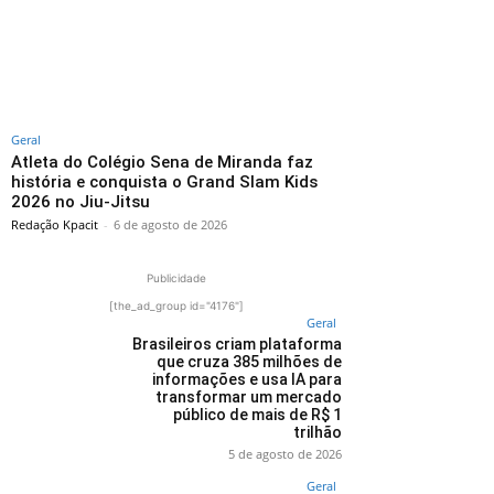
Geral
Atleta do Colégio Sena de Miranda faz
história e conquista o Grand Slam Kids
2026 no Jiu-Jitsu
Redação Kpacit
-
6 de agosto de 2026
Publicidade
[the_ad_group id="4176"]
Geral
Brasileiros criam plataforma
que cruza 385 milhões de
informações e usa IA para
transformar um mercado
público de mais de R$ 1
trilhão
5 de agosto de 2026
Geral