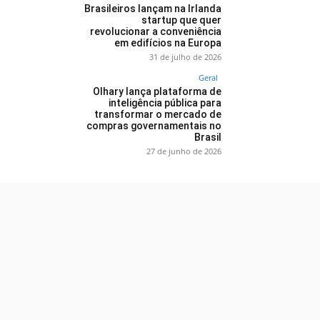
Brasileiros lançam na Irlanda
startup que quer
revolucionar a conveniência
em edifícios na Europa
31 de julho de 2026
Geral
Olhary lança plataforma de
inteligência pública para
transformar o mercado de
compras governamentais no
Brasil
27 de junho de 2026