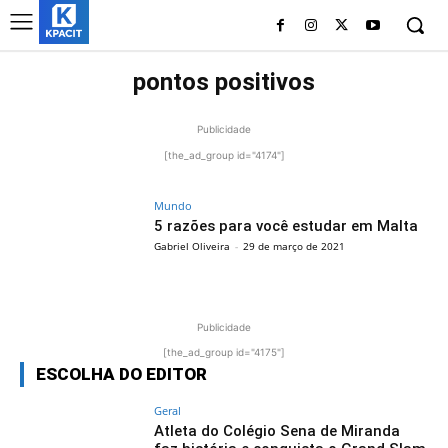
pontos positivos
Publicidade
[the_ad_group id="4174"]
Mundo
5 razões para você estudar em Malta
Gabriel Oliveira
-
29 de março de 2021
Publicidade
[the_ad_group id="4175"]
ESCOLHA DO EDITOR
Geral
Atleta do Colégio Sena de Miranda