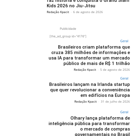
faz história e conquista o Grand Slam
Kids 2026 no Jiu-Jitsu
Redação Kpacit
-
6 de agosto de 2026
Publicidade
[the_ad_group id="4176"]
Geral
Brasileiros criam plataforma que
cruza 385 milhões de informações e
usa IA para transformar um mercado
público de mais de R$ 1 trilhão
Redação Kpacit
-
5 de agosto de 2026
Geral
Brasileiros lançam na Irlanda startup
que quer revolucionar a conveniência
em edifícios na Europa
Redação Kpacit
-
31 de julho de 2026
Geral
Olhary lança plataforma de
inteligência pública para transformar
o mercado de compras
governamentais no Brasil