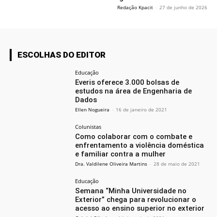
Redação Kpacit
-
27 de junho de 2026
ESCOLHAS DO EDITOR
Educação
Everis oferece 3.000 bolsas de
estudos na área de Engenharia de
Dados
Ellen Nogueira
-
16 de janeiro de 2021
Colunistas
Como colaborar com o combate e
enfrentamento a violência doméstica
e familiar contra a mulher
Dra. Valdilene Oliveira Martins
-
28 de maio de 2021
Educação
Semana “Minha Universidade no
Exterior” chega para revolucionar o
acesso ao ensino superior no exterior