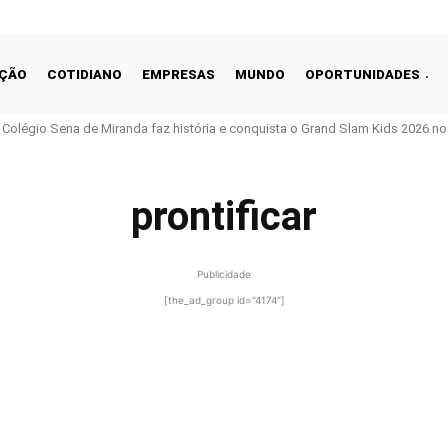
ÇÃO
COTIDIANO
EMPRESAS
MUNDO
OPORTUNIDADES
o Colégio Sena de Miranda faz história e conquista o Grand Slam Kids 2026 no 
prontificar
Publicidade
[the_ad_group id="4174"]