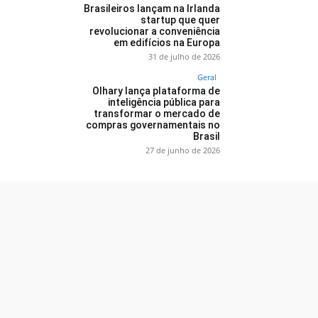
Brasileiros lançam na Irlanda
startup que quer
revolucionar a conveniência
em edifícios na Europa
31 de julho de 2026
Geral
Olhary lança plataforma de
inteligência pública para
transformar o mercado de
compras governamentais no
Brasil
27 de junho de 2026