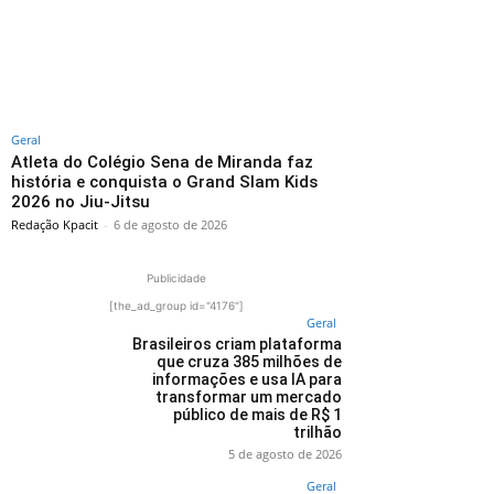
Geral
Atleta do Colégio Sena de Miranda faz
história e conquista o Grand Slam Kids
2026 no Jiu-Jitsu
Redação Kpacit
-
6 de agosto de 2026
Publicidade
[the_ad_group id="4176"]
Geral
Brasileiros criam plataforma
que cruza 385 milhões de
informações e usa IA para
transformar um mercado
público de mais de R$ 1
trilhão
5 de agosto de 2026
Geral