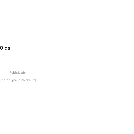
.
EO da
Publicidade
[the_ad_group id="4175"]