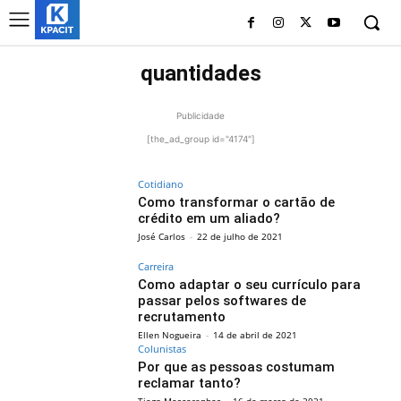
quantidades
Publicidade
[the_ad_group id="4174"]
Cotidiano
Como transformar o cartão de
crédito em um aliado?
José Carlos
-
22 de julho de 2021
Carreira
Como adaptar o seu currículo para
passar pelos softwares de
recrutamento
Ellen Nogueira
-
14 de abril de 2021
Colunistas
Por que as pessoas costumam
reclamar tanto?
Tiago Mascarenhas
-
16 de março de 2021