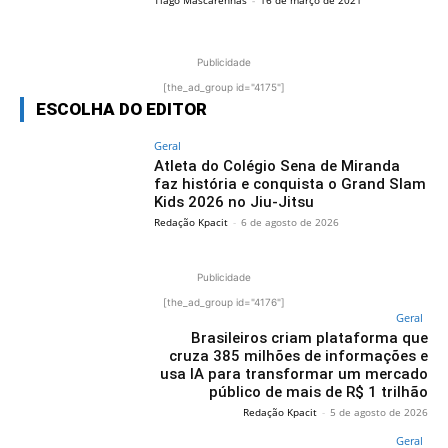
Publicidade
[the_ad_group id="4175"]
ESCOLHA DO EDITOR
Geral
Atleta do Colégio Sena de Miranda
faz história e conquista o Grand Slam
Kids 2026 no Jiu-Jitsu
Redação Kpacit
-
6 de agosto de 2026
Publicidade
[the_ad_group id="4176"]
Geral
Brasileiros criam plataforma que
cruza 385 milhões de informações e
usa IA para transformar um mercado
público de mais de R$ 1 trilhão
Redação Kpacit
-
5 de agosto de 2026
Geral