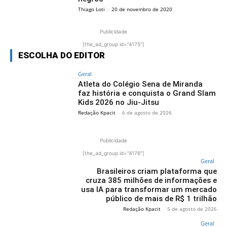
Thiago Loti
-
20 de novembro de 2020
Publicidade
[the_ad_group id="4175"]
ESCOLHA DO EDITOR
Geral
Atleta do Colégio Sena de Miranda
faz história e conquista o Grand Slam
Kids 2026 no Jiu-Jitsu
Redação Kpacit
-
6 de agosto de 2026
Publicidade
[the_ad_group id="4176"]
Geral
Brasileiros criam plataforma que
cruza 385 milhões de informações e
usa IA para transformar um mercado
público de mais de R$ 1 trilhão
Redação Kpacit
-
5 de agosto de 2026
Geral