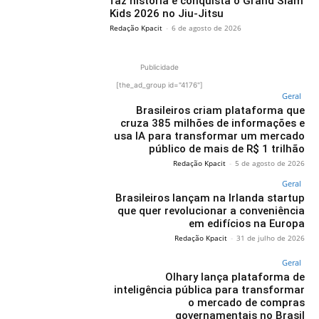
faz história e conquista o Grand Slam
Kids 2026 no Jiu-Jitsu
Redação Kpacit
-
6 de agosto de 2026
Publicidade
[the_ad_group id="4176"]
Geral
Brasileiros criam plataforma que
cruza 385 milhões de informações e
usa IA para transformar um mercado
público de mais de R$ 1 trilhão
Redação Kpacit
-
5 de agosto de 2026
Geral
Brasileiros lançam na Irlanda startup
que quer revolucionar a conveniência
em edifícios na Europa
Redação Kpacit
-
31 de julho de 2026
Geral
Olhary lança plataforma de
inteligência pública para transformar
o mercado de compras
governamentais no Brasil