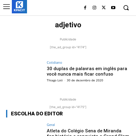
adjetivo
Publicidade
[the_ad_group id="4174"]
Cotidiano
30 duplas de palavras em inglês para
você nunca mais ficar confuso
Thiago Loti
-
30 de dezembro de 2020
Publicidade
[the_ad_group id="4175"]
ESCOLHA DO EDITOR
Geral
Atleta do Colégio Sena de Miranda