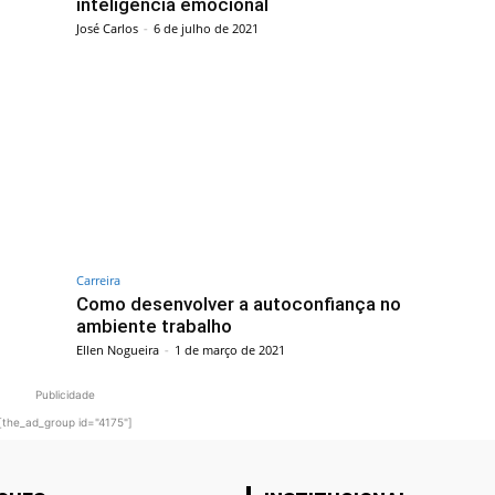
inteligência emocional
José Carlos
-
6 de julho de 2021
Carreira
Como desenvolver a autoconfiança no
ambiente trabalho
Ellen Nogueira
-
1 de março de 2021
Publicidade
[the_ad_group id="4175"]