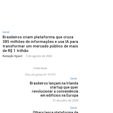
Geral
Brasileiros criam plataforma que cruza
385 milhões de informações e usa IA para
transformar um mercado público de mais
de R$ 1 trilhão
Redação Kpacit
-
5 de agosto de 2026
Publicidade
[the_ad_group id="4176"]
Geral
Brasileiros lançam na Irlanda
startup que quer
revolucionar a conveniência
em edifícios na Europa
31 de julho de 2026
Geral
Olhary lança plataforma de