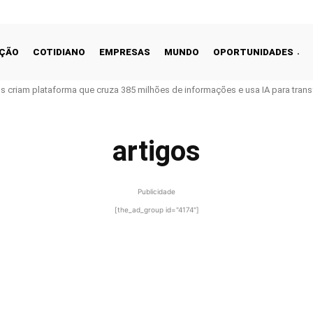
ÇÃO
COTIDIANO
EMPRESAS
MUNDO
OPORTUNIDADES
ros criam plataforma que cruza 385 milhões de informações e usa IA para tra
artigos
Publicidade
[the_ad_group id="4174"]