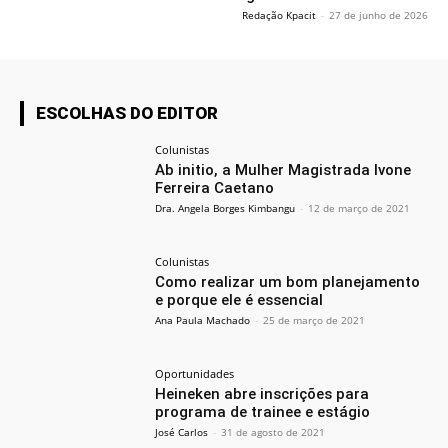
Redação Kpacit
-
27 de junho de 2026
ESCOLHAS DO EDITOR
Colunistas
Ab initio, a Mulher Magistrada Ivone
Ferreira Caetano
Dra. Angela Borges Kimbangu
-
12 de março de 2021
Colunistas
Como realizar um bom planejamento
e porque ele é essencial
Ana Paula Machado
-
25 de março de 2021
Oportunidades
Heineken abre inscrições para
programa de trainee e estágio
José Carlos
-
31 de agosto de 2021