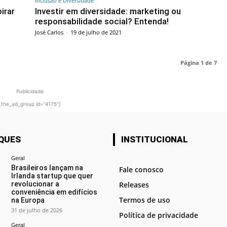
Inclusão e Diversidade
irar
Investir em diversidade: marketing ou
responsabilidade social? Entenda!
José Carlos
-
19 de julho de 2021
Página 1 de 7
Publicidade
[the_ad_group id="4175"]
QUES
INSTITUCIONAL
Geral
Brasileiros lançam na
Fale conosco
Irlanda startup que quer
revolucionar a
Releases
conveniência em edifícios
Termos de uso
na Europa
31 de julho de 2026
Política de privacidade
Geral