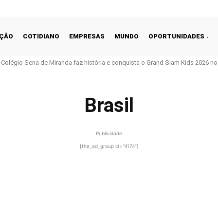
ÇÃO
COTIDIANO
EMPRESAS
MUNDO
OPORTUNIDADES
o Colégio Sena de Miranda faz história e conquista o Grand Slam Kids 2026 no 
Brasil
Publicidade
[the_ad_group id="4174"]