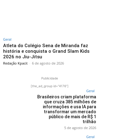
Geral
Atleta do Colégio Sena de Miranda faz
história e conquista o Grand Slam Kids
2026 no Jiu-Jitsu
Redação Kpacit
-
6 de agosto de 2026
Publicidade
[the_ad_group id="4176"]
Geral
Brasileiros criam plataforma
que cruza 385 milhões de
informações e usa IA para
transformar um mercado
público de mais de R$ 1
trilhão
5 de agosto de 2026
Geral