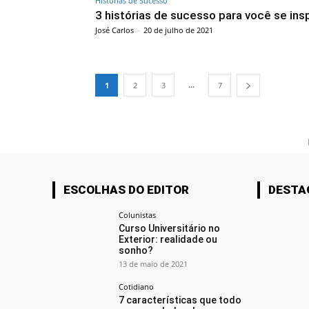
Histórias de Sucesso
3 histórias de sucesso para você se insp
José Carlos
-
20 de julho de 2021
...
1
2
3
7
ESCOLHAS DO EDITOR
DESTA
Colunistas
Curso Universitário no
Exterior: realidade ou
sonho?
13 de maio de 2021
Cotidiano
7 características que todo