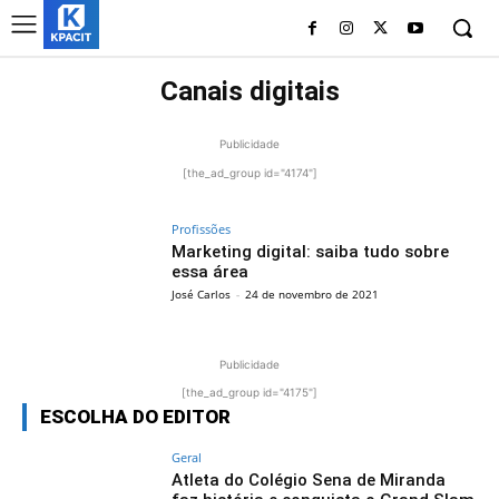
Canais digitais
Publicidade
[the_ad_group id="4174"]
Profissões
Marketing digital: saiba tudo sobre
essa área
José Carlos
-
24 de novembro de 2021
Publicidade
[the_ad_group id="4175"]
ESCOLHA DO EDITOR
Geral
Atleta do Colégio Sena de Miranda