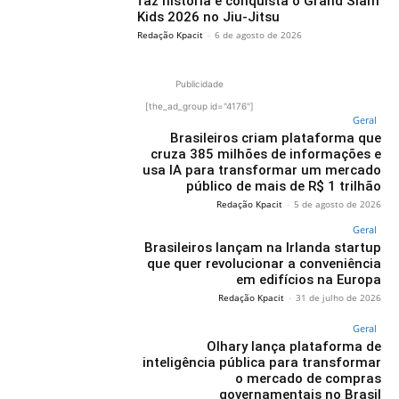
faz história e conquista o Grand Slam
Kids 2026 no Jiu-Jitsu
Redação Kpacit
-
6 de agosto de 2026
Publicidade
[the_ad_group id="4176"]
Geral
Brasileiros criam plataforma que
cruza 385 milhões de informações e
usa IA para transformar um mercado
público de mais de R$ 1 trilhão
Redação Kpacit
-
5 de agosto de 2026
Geral
Brasileiros lançam na Irlanda startup
que quer revolucionar a conveniência
em edifícios na Europa
Redação Kpacit
-
31 de julho de 2026
Geral
Olhary lança plataforma de
inteligência pública para transformar
o mercado de compras
governamentais no Brasil