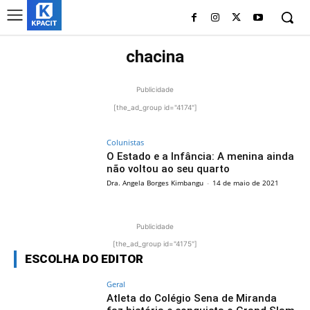
chacina
Publicidade
[the_ad_group id="4174"]
Colunistas
O Estado e a Infância: A menina ainda
não voltou ao seu quarto
Dra. Angela Borges Kimbangu
-
14 de maio de 2021
Publicidade
[the_ad_group id="4175"]
ESCOLHA DO EDITOR
Geral
Atleta do Colégio Sena de Miranda