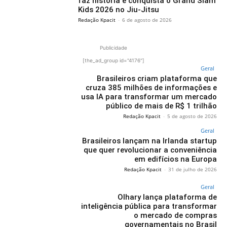
faz história e conquista o Grand Slam
Kids 2026 no Jiu-Jitsu
Redação Kpacit
-
6 de agosto de 2026
Publicidade
[the_ad_group id="4176"]
Geral
Brasileiros criam plataforma que
cruza 385 milhões de informações e
usa IA para transformar um mercado
público de mais de R$ 1 trilhão
Redação Kpacit
-
5 de agosto de 2026
Geral
Brasileiros lançam na Irlanda startup
que quer revolucionar a conveniência
em edifícios na Europa
Redação Kpacit
-
31 de julho de 2026
Geral
Olhary lança plataforma de
inteligência pública para transformar
o mercado de compras
governamentais no Brasil