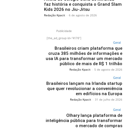
faz história e conquista o Grand Slam
Kids 2026 no Jiu-Jitsu
Redação Kpacit
-
6 de agosto de 2026
Publicidade
[the_ad_group id="4176"]
Geral
Brasileiros criam plataforma que
cruza 385 milhões de informações e
usa IA para transformar um mercado
público de mais de R$ 1 trilhão
Redação Kpacit
-
5 de agosto de 2026
Geral
Brasileiros lançam na Irlanda startup
que quer revolucionar a conveniência
em edifícios na Europa
Redação Kpacit
-
31 de julho de 2026
Geral
Olhary lança plataforma de
inteligência pública para transformar
o mercado de compras