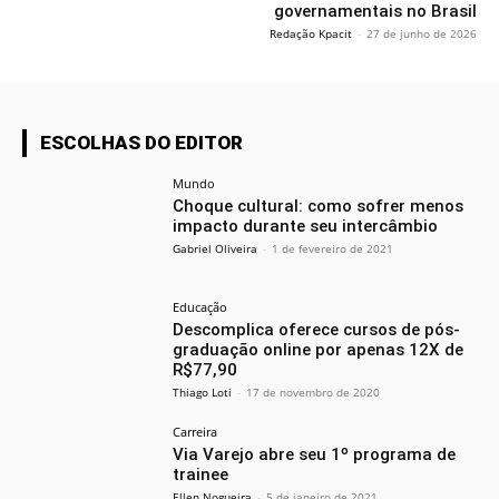
governamentais no Brasil
Redação Kpacit
-
27 de junho de 2026
ESCOLHAS DO EDITOR
Mundo
Choque cultural: como sofrer menos
impacto durante seu intercâmbio
Gabriel Oliveira
-
1 de fevereiro de 2021
Educação
Descomplica oferece cursos de pós-
graduação online por apenas 12X de
R$77,90
Thiago Loti
-
17 de novembro de 2020
Carreira
Via Varejo abre seu 1º programa de
trainee
Ellen Nogueira
-
5 de janeiro de 2021