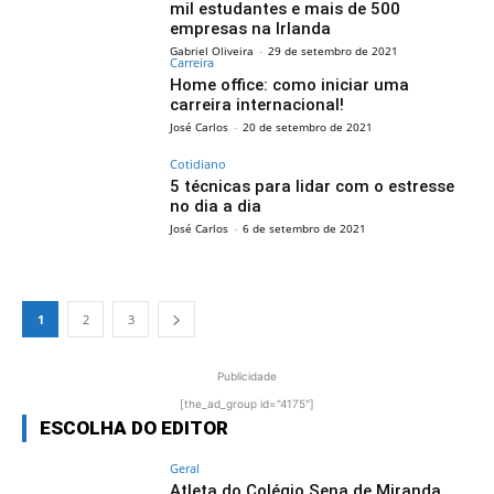
mil estudantes e mais de 500
empresas na Irlanda
Gabriel Oliveira
-
29 de setembro de 2021
Carreira
Home office: como iniciar uma
carreira internacional!
José Carlos
-
20 de setembro de 2021
Cotidiano
5 técnicas para lidar com o estresse
no dia a dia
José Carlos
-
6 de setembro de 2021
1
2
3
Publicidade
[the_ad_group id="4175"]
ESCOLHA DO EDITOR
Geral
Atleta do Colégio Sena de Miranda