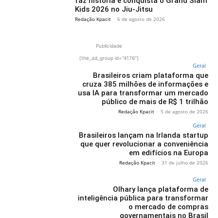
faz história e conquista o Grand Slam
Kids 2026 no Jiu-Jitsu
Redação Kpacit
-
6 de agosto de 2026
Publicidade
[the_ad_group id="4176"]
Geral
Brasileiros criam plataforma que
cruza 385 milhões de informações e
usa IA para transformar um mercado
público de mais de R$ 1 trilhão
Redação Kpacit
-
5 de agosto de 2026
Geral
Brasileiros lançam na Irlanda startup
que quer revolucionar a conveniência
em edifícios na Europa
Redação Kpacit
-
31 de julho de 2026
Geral
Olhary lança plataforma de
inteligência pública para transformar
o mercado de compras
governamentais no Brasil