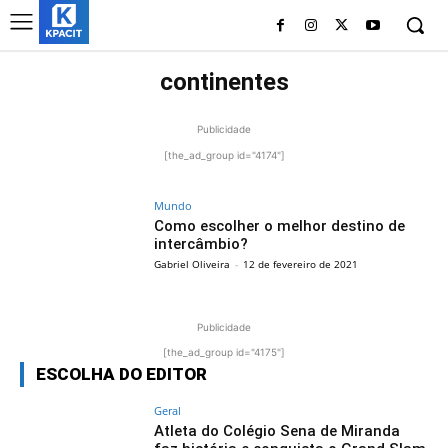
continentes
Publicidade
[the_ad_group id="4174"]
Mundo
Como escolher o melhor destino de
intercâmbio?
Gabriel Oliveira
-
12 de fevereiro de 2021
Publicidade
[the_ad_group id="4175"]
ESCOLHA DO EDITOR
Geral
Atleta do Colégio Sena de Miranda