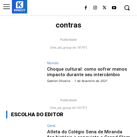
contras
Publicidade
[the_ad_group id="4174"]
Mundo
Choque cultural: como sofrer menos
impacto durante seu intercâmbio
Gabriel Oliveira
-
1 de fevereiro de 2021
Publicidade
[the_ad_group id="4175"]
ESCOLHA DO EDITOR
Geral
Atleta do Colégio Sena de Miranda