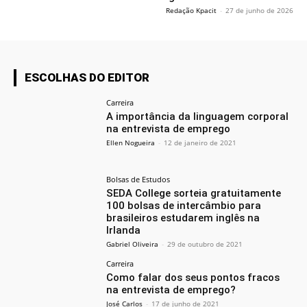
Redação Kpacit
-
27 de junho de 2026
ESCOLHAS DO EDITOR
Carreira
A importância da linguagem corporal
na entrevista de emprego
Ellen Nogueira
-
12 de janeiro de 2021
Bolsas de Estudos
SEDA College sorteia gratuitamente
100 bolsas de intercâmbio para
brasileiros estudarem inglês na
Irlanda
Gabriel Oliveira
-
29 de outubro de 2021
Carreira
Como falar dos seus pontos fracos
na entrevista de emprego?
José Carlos
-
17 de junho de 2021