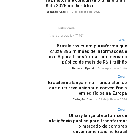
faz história e conquista o Grand Slam
Kids 2026 no Jiu-Jitsu
Redação Kpacit
-
6 de agosto de 2026
Publicidade
[the_ad_group id="4176"]
Geral
Brasileiros criam plataforma que
cruza 385 milhões de informações e
usa IA para transformar um mercado
público de mais de R$ 1 trilhão
Redação Kpacit
-
5 de agosto de 2026
Geral
Brasileiros lançam na Irlanda startup
que quer revolucionar a conveniência
em edifícios na Europa
Redação Kpacit
-
31 de julho de 2026
Geral
Olhary lança plataforma de
inteligência pública para transformar
o mercado de compras
governamentais no Brasil