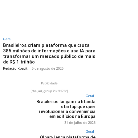
Geral
Brasileiros criam plataforma que cruza
385 milhões de informações e usa IA para
transformar um mercado público de mais
de R$ 1 trilhão
Redação Kpacit
-
5 de agosto de 2026
Publicidade
[the_ad_group id="4176"]
Geral
Brasileiros lançam na Irlanda
startup que quer
revolucionar a conveniência
em edifícios na Europa
31 de julho de 2026
Geral
Olhary lança plataforma de