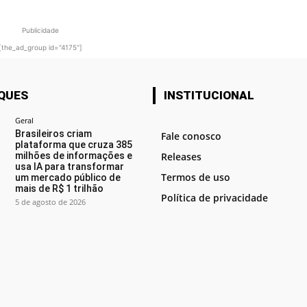
Publicidade
[the_ad_group id="4175"]
QUES
INSTITUCIONAL
Geral
Brasileiros criam
Fale conosco
plataforma que cruza 385
milhões de informações e
Releases
usa IA para transformar
Termos de uso
um mercado público de
mais de R$ 1 trilhão
Política de privacidade
5 de agosto de 2026