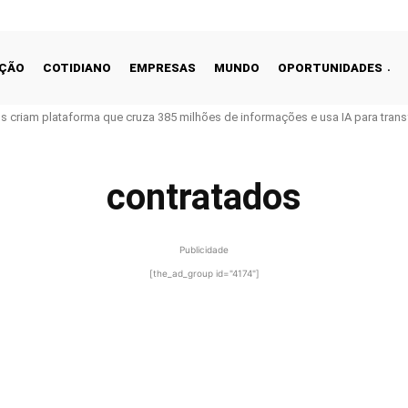
ÇÃO
COTIDIANO
EMPRESAS
MUNDO
OPORTUNIDADES
ros criam plataforma que cruza 385 milhões de informações e usa IA para tra
contratados
Publicidade
[the_ad_group id="4174"]