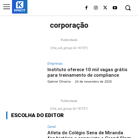
corporação
Publicidade
[the_ad_group id="4174"]
Empresas
Instituto oferece 10 mil vagas grátis
para treinamento de compliance
Gabriel Oliveira
-
24 de novembro de 2020
Publicidade
[the_ad_group id="4175"]
ESCOLHA DO EDITOR
Geral
Atleta do Colégio Sena de Miranda