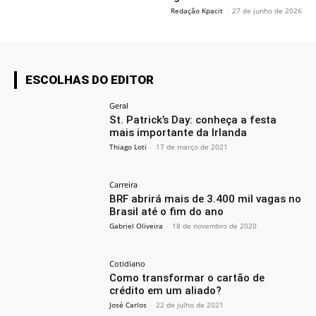
Redação Kpacit
-
27 de junho de 2026
ESCOLHAS DO EDITOR
Geral
St. Patrick’s Day: conheça a festa
mais importante da Irlanda
Thiago Loti
-
17 de março de 2021
Carreira
BRF abrirá mais de 3.400 mil vagas no
Brasil até o fim do ano
Gabriel Oliveira
-
18 de novembro de 2020
Cotidiano
Como transformar o cartão de
crédito em um aliado?
José Carlos
-
22 de julho de 2021