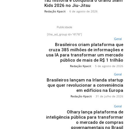
faz história e conquista o Grand Slam
Kids 2026 no Jiu-Jitsu
Redação Kpacit
-
6 de agosto de 2026
Publicidade
[the_ad_group id="4176"]
Geral
Brasileiros criam plataforma que
cruza 385 milhões de informações e
usa IA para transformar um mercado
público de mais de R$ 1 trilhão
Redação Kpacit
-
5 de agosto de 2026
Geral
Brasileiros lançam na Irlanda startup
que quer revolucionar a conveniência
em edifícios na Europa
Redação Kpacit
-
31 de julho de 2026
Geral
Olhary lança plataforma de
inteligência pública para transformar
o mercado de compras
governamentais no Brasil