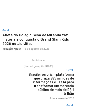
Geral
Atleta do Colégio Sena de Miranda faz
história e conquista o Grand Slam Kids
2026 no Jiu-Jitsu
Redação Kpacit
-
6 de agosto de 2026
Publicidade
[the_ad_group id="4176"]
Geral
Brasileiros criam plataforma
que cruza 385 milhões de
informações e usa IA para
transformar um mercado
público de mais de R$ 1
trilhão
5 de agosto de 2026
Geral