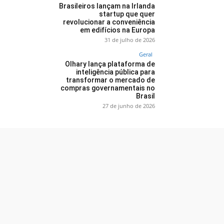
Brasileiros lançam na Irlanda
startup que quer
revolucionar a conveniência
em edifícios na Europa
31 de julho de 2026
Geral
Olhary lança plataforma de
inteligência pública para
transformar o mercado de
compras governamentais no
Brasil
27 de junho de 2026