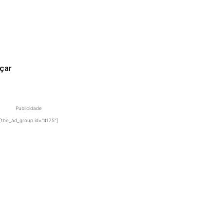
çar
Publicidade
[the_ad_group id="4175"]