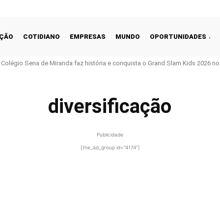
ÇÃO
COTIDIANO
EMPRESAS
MUNDO
OPORTUNIDADES
o Colégio Sena de Miranda faz história e conquista o Grand Slam Kids 2026 no 
diversificação
Publicidade
[the_ad_group id="4174"]