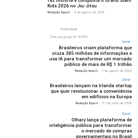
faz história e conquista o Grand Slam
Kids 2026 no Jiu-Jitsu
Redação Kpacit
-
6 de agosto de 2026
Publicidade
[the_ad_group id="4176"]
Geral
Brasileiros criam plataforma que
cruza 385 milhões de informações e
usa IA para transformar um mercado
público de mais de R$ 1 trilhão
Redação Kpacit
-
5 de agosto de 2026
Geral
Brasileiros lançam na Irlanda startup
que quer revolucionar a conveniência
em edifícios na Europa
Redação Kpacit
-
31 de julho de 2026
Geral
Olhary lança plataforma de
inteligência pública para transformar
o mercado de compras
governamentais no Brasil