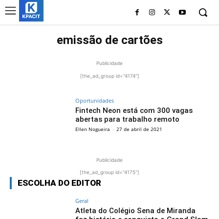
emissão de cartões
Publicidade
[the_ad_group id="4174"]
Oportunidades
Fintech Neon está com 300 vagas
abertas para trabalho remoto
Ellen Nogueira
-
27 de abril de 2021
Publicidade
[the_ad_group id="4175"]
ESCOLHA DO EDITOR
Geral
Atleta do Colégio Sena de Miranda