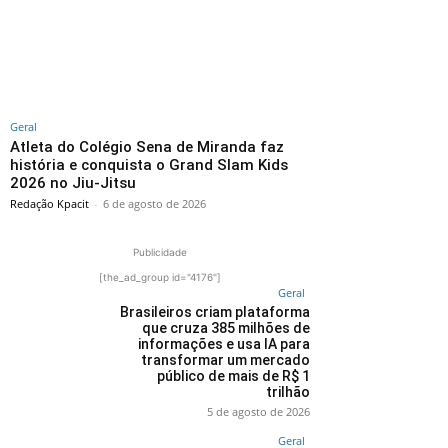
Geral
Atleta do Colégio Sena de Miranda faz
história e conquista o Grand Slam Kids
2026 no Jiu-Jitsu
Redação Kpacit
-
6 de agosto de 2026
Publicidade
[the_ad_group id="4176"]
Geral
Brasileiros criam plataforma
que cruza 385 milhões de
informações e usa IA para
transformar um mercado
público de mais de R$ 1
trilhão
5 de agosto de 2026
Geral