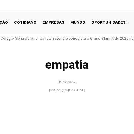
ÇÃO
COTIDIANO
EMPRESAS
MUNDO
OPORTUNIDADES
o Colégio Sena de Miranda faz história e conquista o Grand Slam Kids 2026 no 
empatia
Publicidade
[the_ad_group id="4174"]