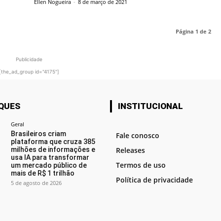
Ellen Nogueira
-
8 de março de 2021
Página 1 de 2
Publicidade
[the_ad_group id="4175"]
QUES
INSTITUCIONAL
Geral
Brasileiros criam
Fale conosco
plataforma que cruza 385
milhões de informações e
Releases
usa IA para transformar
Termos de uso
um mercado público de
mais de R$ 1 trilhão
Política de privacidade
5 de agosto de 2026