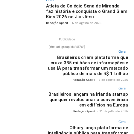
Atleta do Colégio Sena de Miranda
faz história e conquista o Grand Slam
Kids 2026 no Jiu-Jitsu
Redação Kpacit
-
6 de agosto de 2026
Publicidade
[the_ad_group id="4176"]
Geral
Brasileiros criam plataforma que
cruza 385 milhões de informações e
usa IA para transformar um mercado
público de mais de R$ 1 trilhão
Redação Kpacit
-
5 de agosto de 2026
Geral
Brasileiros lançam na Irlanda startup
que quer revolucionar a conveniência
em edifícios na Europa
Redação Kpacit
-
31 de julho de 2026
Geral
Olhary lança plataforma de
inteligência pública para transformar