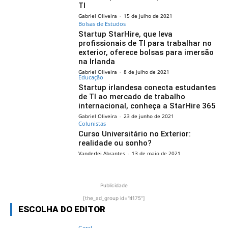
TI
Gabriel Oliveira
-
15 de julho de 2021
Bolsas de Estudos
Startup StarHire, que leva
profissionais de TI para trabalhar no
exterior, oferece bolsas para imersão
na Irlanda
Gabriel Oliveira
-
8 de julho de 2021
Educação
Startup irlandesa conecta estudantes
de TI ao mercado de trabalho
internacional, conheça a StarHire 365
Gabriel Oliveira
-
23 de junho de 2021
Colunistas
Curso Universitário no Exterior:
realidade ou sonho?
Vanderlei Abrantes
-
13 de maio de 2021
Publicidade
[the_ad_group id="4175"]
ESCOLHA DO EDITOR
Geral