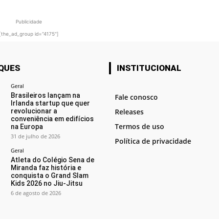
Publicidade
[the_ad_group id="4175"]
QUES
INSTITUCIONAL
Geral
Brasileiros lançam na
Fale conosco
Irlanda startup que quer
revolucionar a
Releases
conveniência em edifícios
Termos de uso
na Europa
31 de julho de 2026
Política de privacidade
Geral
Atleta do Colégio Sena de
Miranda faz história e
conquista o Grand Slam
Kids 2026 no Jiu-Jitsu
6 de agosto de 2026