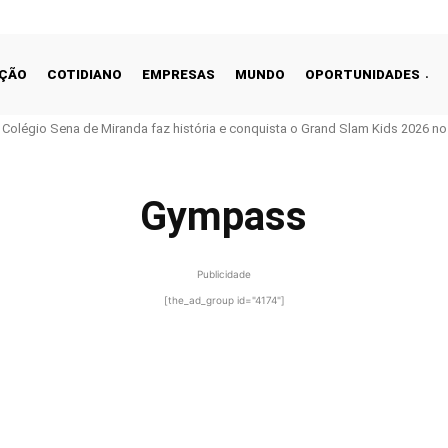
ÇÃO
COTIDIANO
EMPRESAS
MUNDO
OPORTUNIDADES
o Colégio Sena de Miranda faz história e conquista o Grand Slam Kids 2026 no 
Gympass
Publicidade
[the_ad_group id="4174"]