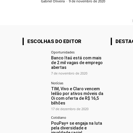
Gabriel Oliveira
-
9 de novembro de 2020
ESCOLHAS DO EDITOR
DESTA
Oportunidades
Banco Itaú está com mais
de 2 mil vagas de emprego
abertas
7 de novembro de 2020
Notícias
TIM, Vivo e Claro vencem
leilão por ativos móveis da
Oi com oferta de R$ 16,5
bilhões
17 de dezembro de 2020
Cotidiano
PouPay+ se engaja na luta
pela diversidade e
igualdade racial