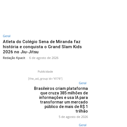
Geral
Atleta do Colégio Sena de Miranda faz
história e conquista o Grand Slam Kids
2026 no Jiu-Jitsu
Redação Kpacit
-
6 de agosto de 2026
Publicidade
[the_ad_group id="4176"]
Geral
Brasileiros criam plataforma
que cruza 385 milhões de
informações e usa IA para
transformar um mercado
público de mais de R$ 1
trilhão
5 de agosto de 2026
Geral