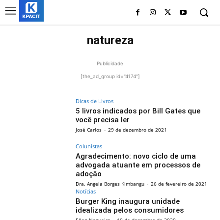
natureza
Publicidade
[the_ad_group id="4174"]
Dicas de Livros
5 livros indicados por Bill Gates que
você precisa ler
José Carlos
-
29 de dezembro de 2021
Colunistas
Agradecimento: novo ciclo de uma
advogada atuante em processos de
adoção
Dra. Angela Borges Kimbangu
-
26 de fevereiro de 2021
Notícias
Burger King inaugura unidade
idealizada pelos consumidores
Ellen Nogueira
-
10 de dezembro de 2020