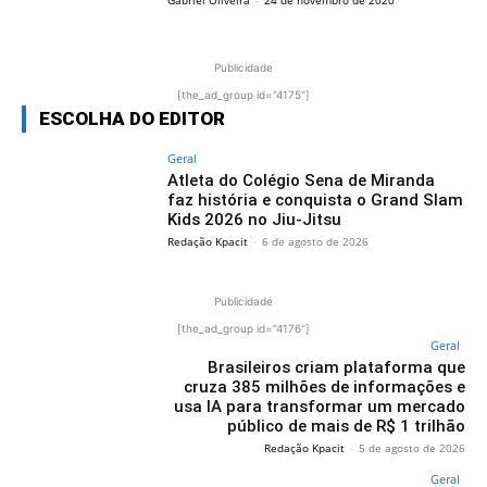
Publicidade
[the_ad_group id="4175"]
ESCOLHA DO EDITOR
Geral
Atleta do Colégio Sena de Miranda
faz história e conquista o Grand Slam
Kids 2026 no Jiu-Jitsu
Redação Kpacit
-
6 de agosto de 2026
Publicidade
[the_ad_group id="4176"]
Geral
Brasileiros criam plataforma que
cruza 385 milhões de informações e
usa IA para transformar um mercado
público de mais de R$ 1 trilhão
Redação Kpacit
-
5 de agosto de 2026
Geral