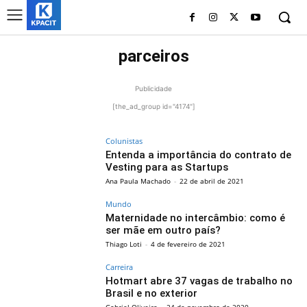
parceiros
Publicidade
[the_ad_group id="4174"]
Colunistas
Entenda a importância do contrato de
Vesting para as Startups
Ana Paula Machado
-
22 de abril de 2021
Mundo
Maternidade no intercâmbio: como é
ser mãe em outro país?
Thiago Loti
-
4 de fevereiro de 2021
Carreira
Hotmart abre 37 vagas de trabalho no
Brasil e no exterior
Gabriel Oliveira
-
24 de novembro de 2020