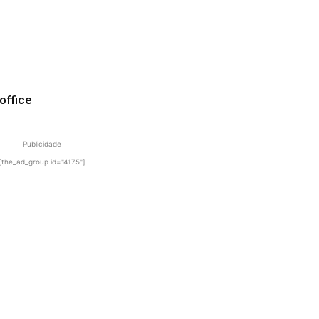
office
Publicidade
[the_ad_group id="4175"]