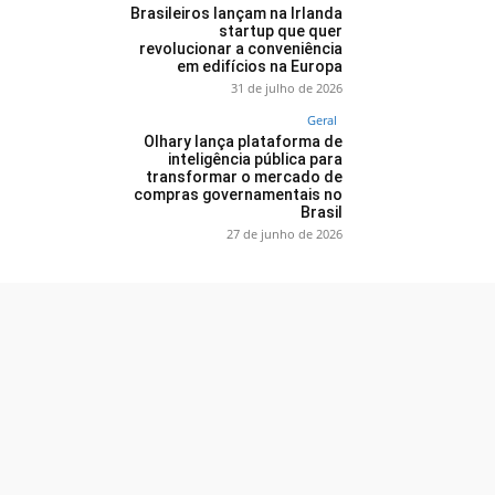
Brasileiros lançam na Irlanda
startup que quer
revolucionar a conveniência
em edifícios na Europa
31 de julho de 2026
Geral
Olhary lança plataforma de
inteligência pública para
transformar o mercado de
compras governamentais no
Brasil
27 de junho de 2026