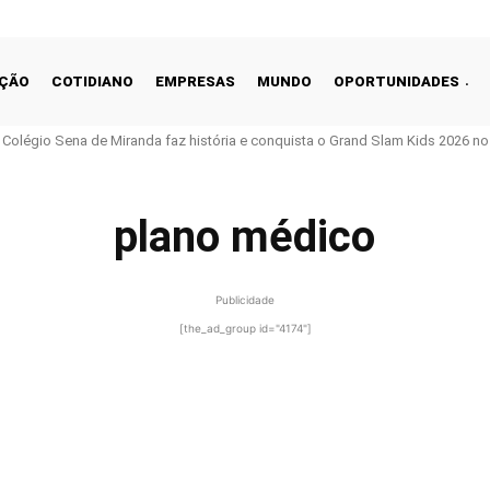
ÇÃO
COTIDIANO
EMPRESAS
MUNDO
OPORTUNIDADES
o Colégio Sena de Miranda faz história e conquista o Grand Slam Kids 2026 no 
plano médico
Publicidade
[the_ad_group id="4174"]