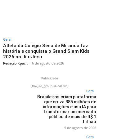
Geral
Atleta do Colégio Sena de Miranda faz
história e conquista o Grand Slam Kids
2026 no Jiu-Jitsu
Redação Kpacit
-
6 de agosto de 2026
Publicidade
[the_ad_group id="4176"]
Geral
Brasileiros criam plataforma
que cruza 385 milhões de
informações e usa IA para
transformar um mercado
público de mais de R$ 1
trilhão
5 de agosto de 2026
Geral