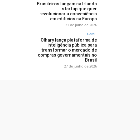
Brasileiros lançam na Irlanda
startup que quer
revolucionar a conveniência
em edifícios na Europa
31 de julho de 2026
Geral
Olhary lança plataforma de
inteligência pública para
transformar o mercado de
compras governamentais no
Brasil
27 de junho de 2026