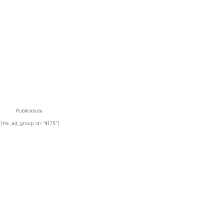
Publicidade
[the_ad_group id="4175"]