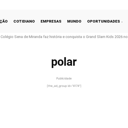
ÇÃO
COTIDIANO
EMPRESAS
MUNDO
OPORTUNIDADES
o Colégio Sena de Miranda faz história e conquista o Grand Slam Kids 2026 no 
polar
Publicidade
[the_ad_group id="4174"]