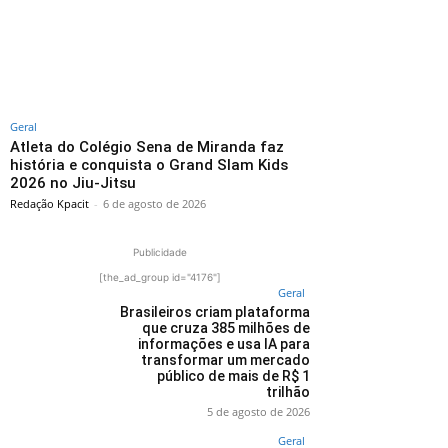
Geral
Atleta do Colégio Sena de Miranda faz
história e conquista o Grand Slam Kids
2026 no Jiu-Jitsu
Redação Kpacit
-
6 de agosto de 2026
Publicidade
[the_ad_group id="4176"]
Geral
Brasileiros criam plataforma
que cruza 385 milhões de
informações e usa IA para
transformar um mercado
público de mais de R$ 1
trilhão
5 de agosto de 2026
Geral