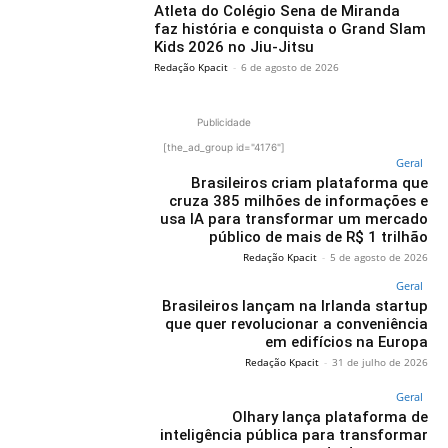
Atleta do Colégio Sena de Miranda
faz história e conquista o Grand Slam
Kids 2026 no Jiu-Jitsu
Redação Kpacit
-
6 de agosto de 2026
Publicidade
[the_ad_group id="4176"]
Geral
Brasileiros criam plataforma que
cruza 385 milhões de informações e
usa IA para transformar um mercado
público de mais de R$ 1 trilhão
Redação Kpacit
-
5 de agosto de 2026
Geral
Brasileiros lançam na Irlanda startup
que quer revolucionar a conveniência
em edifícios na Europa
Redação Kpacit
-
31 de julho de 2026
Geral
Olhary lança plataforma de
inteligência pública para transformar