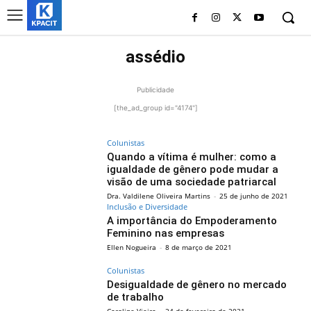
assédio
Publicidade
[the_ad_group id="4174"]
Colunistas
Quando a vítima é mulher: como a
igualdade de gênero pode mudar a
visão de uma sociedade patriarcal
Dra. Valdilene Oliveira Martins
-
25 de junho de 2021
Inclusão e Diversidade
A importância do Empoderamento
Feminino nas empresas
Ellen Nogueira
-
8 de março de 2021
Colunistas
Desigualdade de gênero no mercado
de trabalho
Caroline Vieira
-
24 de fevereiro de 2021