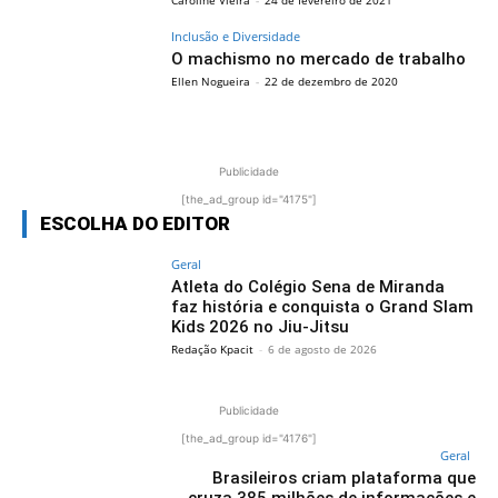
Inclusão e Diversidade
O machismo no mercado de trabalho
Ellen Nogueira
-
22 de dezembro de 2020
Publicidade
[the_ad_group id="4175"]
ESCOLHA DO EDITOR
Geral
Atleta do Colégio Sena de Miranda
faz história e conquista o Grand Slam
Kids 2026 no Jiu-Jitsu
Redação Kpacit
-
6 de agosto de 2026
Publicidade
[the_ad_group id="4176"]
Geral
Brasileiros criam plataforma que
cruza 385 milhões de informações e