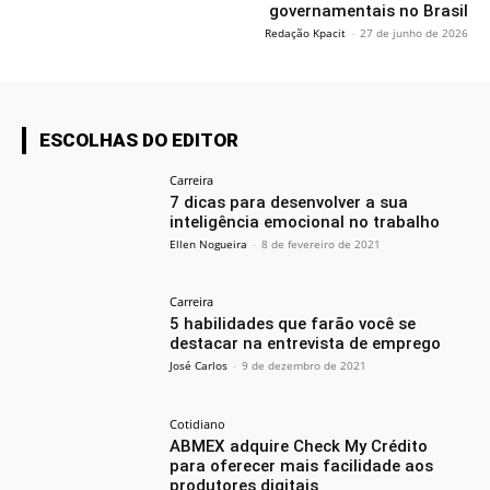
governamentais no Brasil
Redação Kpacit
-
27 de junho de 2026
ESCOLHAS DO EDITOR
Carreira
7 dicas para desenvolver a sua
inteligência emocional no trabalho
Ellen Nogueira
-
8 de fevereiro de 2021
Carreira
5 habilidades que farão você se
destacar na entrevista de emprego
José Carlos
-
9 de dezembro de 2021
Cotidiano
ABMEX adquire Check My Crédito
para oferecer mais facilidade aos
produtores digitais