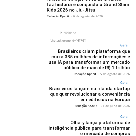
faz história e conquista o Grand Slam
Kids 2026 no Jiu-Jitsu
Redação Kpacit
-
6 de agosto de 2026
Publicidade
[the_ad_group id="4176"]
Geral
Brasileiros criam plataforma que
cruza 385 milhões de informações e
usa IA para transformar um mercado
público de mais de R$ 1 trilhão
Redação Kpacit
-
5 de agosto de 2026
Geral
Brasileiros lançam na Irlanda startup
que quer revolucionar a conveniência
em edifícios na Europa
Redação Kpacit
-
31 de julho de 2026
Geral
Olhary lança plataforma de
inteligência pública para transformar
o mercado de compras