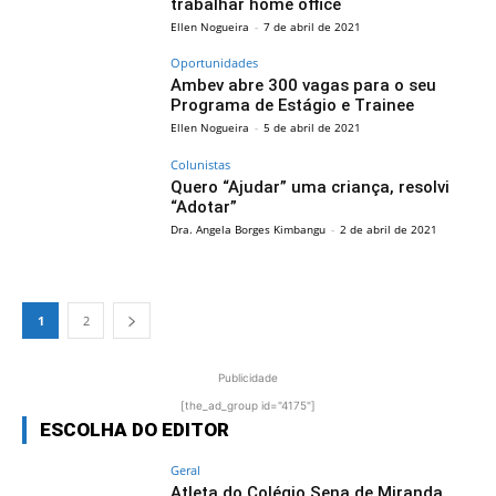
trabalhar home office
Ellen Nogueira
-
7 de abril de 2021
Oportunidades
Ambev abre 300 vagas para o seu
Programa de Estágio e Trainee
Ellen Nogueira
-
5 de abril de 2021
Colunistas
Quero “Ajudar” uma criança, resolvi
“Adotar”
Dra. Angela Borges Kimbangu
-
2 de abril de 2021
1
2
Publicidade
[the_ad_group id="4175"]
ESCOLHA DO EDITOR
Geral
Atleta do Colégio Sena de Miranda