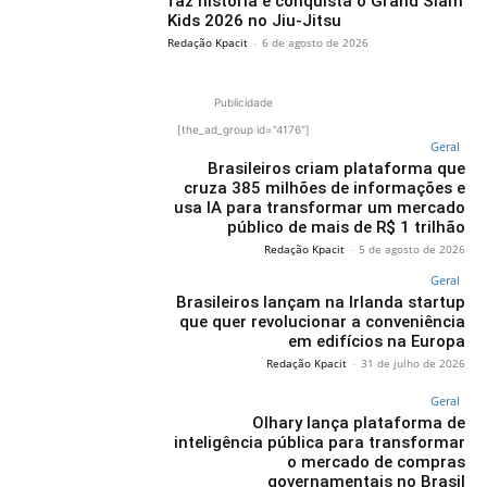
faz história e conquista o Grand Slam
Kids 2026 no Jiu-Jitsu
Redação Kpacit
-
6 de agosto de 2026
Publicidade
[the_ad_group id="4176"]
Geral
Brasileiros criam plataforma que
cruza 385 milhões de informações e
usa IA para transformar um mercado
público de mais de R$ 1 trilhão
Redação Kpacit
-
5 de agosto de 2026
Geral
Brasileiros lançam na Irlanda startup
que quer revolucionar a conveniência
em edifícios na Europa
Redação Kpacit
-
31 de julho de 2026
Geral
Olhary lança plataforma de
inteligência pública para transformar
o mercado de compras
governamentais no Brasil