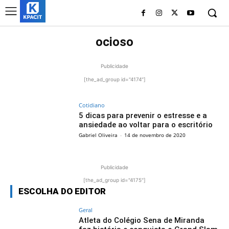
ocioso
Publicidade
[the_ad_group id="4174"]
Cotidiano
5 dicas para prevenir o estresse e a
ansiedade ao voltar para o escritório
Gabriel Oliveira
-
14 de novembro de 2020
Publicidade
[the_ad_group id="4175"]
ESCOLHA DO EDITOR
Geral
Atleta do Colégio Sena de Miranda