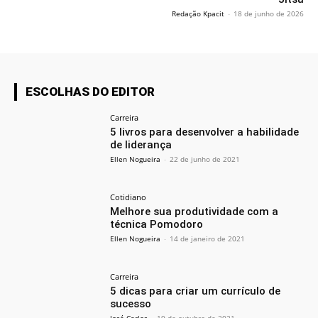
Redação Kpacit
-
18 de junho de 2026
ESCOLHAS DO EDITOR
Carreira
5 livros para desenvolver a habilidade
de liderança
Ellen Nogueira
-
22 de junho de 2021
Cotidiano
Melhore sua produtividade com a
técnica Pomodoro
Ellen Nogueira
-
14 de janeiro de 2021
Carreira
5 dicas para criar um currículo de
sucesso
José Carlos
-
19 de outubro de 2021