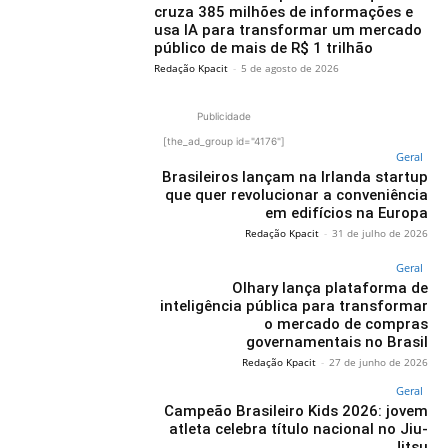
cruza 385 milhões de informações e
usa IA para transformar um mercado
público de mais de R$ 1 trilhão
Redação Kpacit
-
5 de agosto de 2026
Publicidade
[the_ad_group id="4176"]
Geral
Brasileiros lançam na Irlanda startup
que quer revolucionar a conveniência
em edifícios na Europa
Redação Kpacit
-
31 de julho de 2026
Geral
Olhary lança plataforma de
inteligência pública para transformar
o mercado de compras
governamentais no Brasil
Redação Kpacit
-
27 de junho de 2026
Geral
Campeão Brasileiro Kids 2026: jovem
atleta celebra título nacional no Jiu-
Jitsu